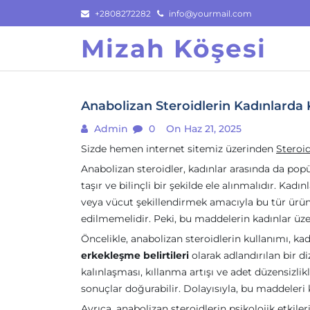
Skip
+2808272282
info@yourmail.com
to
Mizah Köşesi
content
Anabolizan Steroidlerin Kadınlarda 
Admin
0
On Haz 21, 2025
Sizde hemen internet sitemiz üzerinden
Steroi
Anabolizan steroidler, kadınlar arasında da popü
taşır ve bilinçli bir şekilde ele alınmalıdır. Kad
veya vücut şekillendirmek amacıyla bu tür ürünle
edilmemelidir. Peki, bu maddelerin kadınlar üzer
Öncelikle, anabolizan steroidlerin kullanımı, 
erkekleşme belirtileri
olarak adlandırılan bir di
kalınlaşması, kıllanma artışı ve adet düzensizlikl
sonuçlar doğurabilir. Dolayısıyla, bu maddeler
Ayrıca, anabolizan steroidlerin psikolojik etkileri