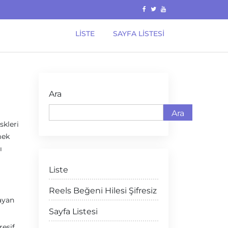
LISTE
SAYFA LISTESI
Ara
Ara
skleri
mek
ı
Liste
Reels Beğeni Hilesi Şifresiz
mayan
Sayfa Listesi
resif