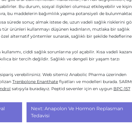
bilirler. Bu durum, sosyal ilişkileri olumsuz etkileyebilir ve kişin
 sıra, bu maddelerin bağımlılık yapma potansiyeli de bulunmaktad
kısa sürede sonuç almak istese de, uzun vadeli sağlık risklerini gö
tür ürünleri kullanmayı düşünen kadınların, mutlaka bir sağlık
özel alternatif yöntemler sunarak, sağlıklı bir şekilde hedeflerine
kullanımı, ciddi sağlık sorunlarına yol açabilir. Kısa vadeli kazan
ıllıca bir tercih değildir. Sağlıklı ve dengeli bir yaşam tarzı
.
sipariş verebilirsiniz. Web sitemiz Anabolic Pharma üzerinden
bolizan
Trenbolone Enanthate
fiyatları ve modelleri burada. SARM
ndrol
satışıyla buradayız. Peptid sevenler için en uygun
BPC-157
yal
Next:
Anapolon Ve Hormon Replasman
Tedavisi