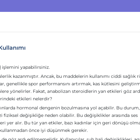
Kullanımı
d
işlemini yapabilirsiniz.
lerlik kazanmıştır. Ancak, bu maddelerin kullanımı ciddi sağlık ri
ınlar, genellikle spor performansını artırmak, kas kütlesini geliştir
re yönelirler. Fakat, anabolizan steroidlerin yan etkileri göz ard
indeki etkileri nelerdir?
kadınlarda hormonal dengenin bozulmasına yol açabilir. Bu durum,
zi fiziksel değişikliğe neden olabilir. Bu değişiklikler arasında ses
eri yer alır. Bu tür yan etkiler, bazı kadınlar için geri dönüşü ol
i kullanmadan önce iyi düşünmek gerekir.
 de göz ardı edilmemelidir. Kullanıcılar, ruh hali değişiklikleri, ag