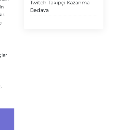
Twitch Takipçi Kazanma
in
Bedava
ır.
z
çlar
s