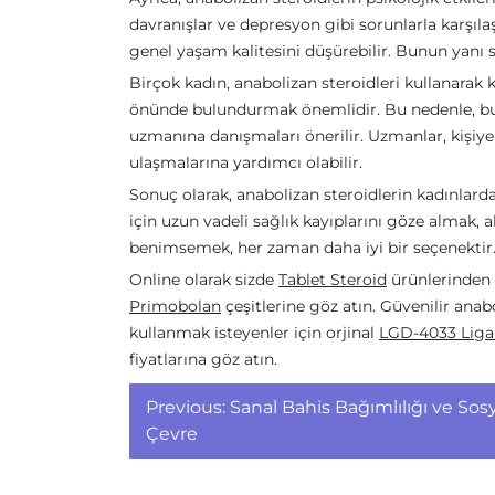
davranışlar ve depresyon gibi sorunlarla karşılaşa
genel yaşam kalitesini düşürebilir. Bunun yanı
Birçok kadın, anabolizan steroidleri kullanarak 
önünde bulundurmak önemlidir. Bu nedenle, bu 
uzmanına danışmaları önerilir. Uzmanlar, kişiye 
ulaşmalarına yardımcı olabilir.
Sonuç olarak, anabolizan steroidlerin kadınlarda 
için uzun vadeli sağlık kayıplarını göze almak, ak
benimsemek, her zaman daha iyi bir seçenektir
Online olarak sizde
Tablet Steroid
ürünlerinden 
Primobolan
çeşitlerine göz atın. Güvenilir ana
kullanmak isteyenler için orjinal
LGD-4033 Liga
fiyatlarına göz atın.
Yazı
Previous:
Sanal Bahis Bağımlılığı ve Sos
gezinmesi
Çevre