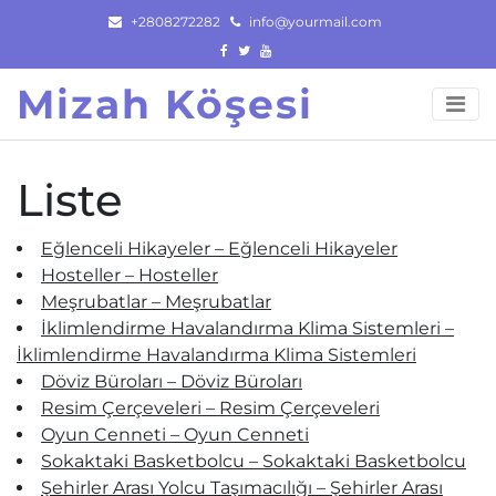
Skip
+2808272282
info@yourmail.com
to
content
Mizah Köşesi
Liste
Eğlenceli Hikayeler – Eğlenceli Hikayeler
Hosteller – Hosteller
Meşrubatlar – Meşrubatlar
İklimlendirme Havalandırma Klima Sistemleri –
İklimlendirme Havalandırma Klima Sistemleri
Döviz Büroları – Döviz Büroları
Resim Çerçeveleri – Resim Çerçeveleri
Oyun Cenneti – Oyun Cenneti
Sokaktaki Basketbolcu – Sokaktaki Basketbolcu
Şehirler Arası Yolcu Taşımacılığı – Şehirler Arası