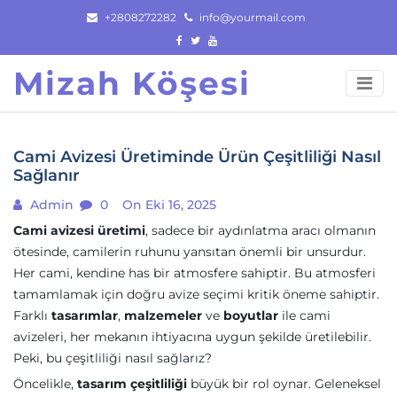
Skip
+2808272282
info@yourmail.com
to
content
Mizah Köşesi
Cami Avizesi Üretiminde Ürün Çeşitliliği Nasıl
Sağlanır
Admin
0
On Eki 16, 2025
Cami avizesi üretimi
, sadece bir aydınlatma aracı olmanın
ötesinde, camilerin ruhunu yansıtan önemli bir unsurdur.
Her cami, kendine has bir atmosfere sahiptir. Bu atmosferi
tamamlamak için doğru avize seçimi kritik öneme sahiptir.
Farklı
tasarımlar
,
malzemeler
ve
boyutlar
ile cami
avizeleri, her mekanın ihtiyacına uygun şekilde üretilebilir.
Peki, bu çeşitliliği nasıl sağlarız?
Öncelikle,
tasarım çeşitliliği
büyük bir rol oynar. Geleneksel