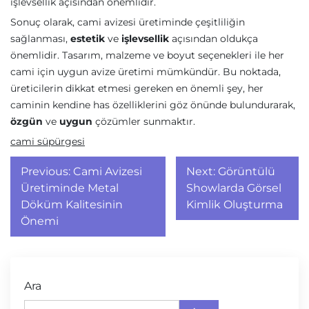
işlevsellik açısından önemlidir.
Sonuç olarak, cami avizesi üretiminde çeşitliliğin
sağlanması,
estetik
ve
işlevsellik
açısından oldukça
önemlidir. Tasarım, malzeme ve boyut seçenekleri ile her
cami için uygun avize üretimi mümkündür. Bu noktada,
üreticilerin dikkat etmesi gereken en önemli şey, her
caminin kendine has özelliklerini göz önünde bulundurarak,
özgün
ve
uygun
çözümler sunmaktır.
cami süpürgesi
Yazı
Previous:
Cami Avizesi
Next:
Görüntülü
gezinmesi
Üretiminde Metal
Showlarda Görsel
Döküm Kalitesinin
Kimlik Oluşturma
Önemi
Ara