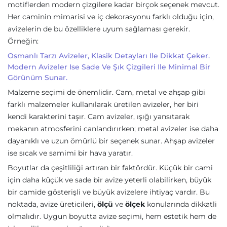
motiflerden modern çizgilere kadar birçok seçenek mevcut.
Her caminin mimarisi ve iç dekorasyonu farklı olduğu için,
avizelerin de bu özelliklere uyum sağlaması gerekir.
Örneğin:
Osmanlı Tarzı Avizeler, Klasik Detayları Ile Dikkat Çeker.
Modern Avizeler Ise Sade Ve Şık Çizgileri Ile Minimal Bir
Görünüm Sunar.
Malzeme seçimi de önemlidir. Cam, metal ve ahşap gibi
farklı malzemeler kullanılarak üretilen avizeler, her biri
kendi karakterini taşır. Cam avizeler, ışığı yansıtarak
mekanın atmosferini canlandırırken; metal avizeler ise daha
dayanıklı ve uzun ömürlü bir seçenek sunar. Ahşap avizeler
ise sıcak ve samimi bir hava yaratır.
Boyutlar da çeşitliliği artıran bir faktördür. Küçük bir cami
için daha küçük ve sade bir avize yeterli olabilirken, büyük
bir camide gösterişli ve büyük avizelere ihtiyaç vardır. Bu
noktada, avize üreticileri,
ölçü
ve
ölçek
konularında dikkatli
olmalıdır. Uygun boyutta avize seçimi, hem estetik hem de