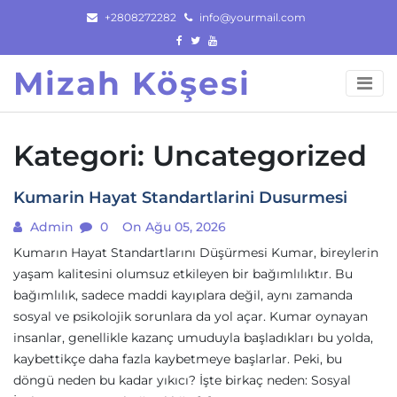
Skip
+2808272282
info@yourmail.com
to
content
Mizah Köşesi
Kategori:
Uncategorized
Kumarin Hayat Standartlarini Dusurmesi
Admin
0
On Ağu 05, 2026
Kumarın Hayat Standartlarını Düşürmesi Kumar, bireylerin
yaşam kalitesini olumsuz etkileyen bir bağımlılıktır. Bu
bağımlılık, sadece maddi kayıplara değil, aynı zamanda
sosyal ve psikolojik sorunlara da yol açar. Kumar oynayan
insanlar, genellikle kazanç umuduyla başladıkları bu yolda,
kaybettikçe daha fazla kaybetmeye başlarlar. Peki, bu
döngü neden bu kadar yıkıcı? İşte birkaç neden: Sosyal