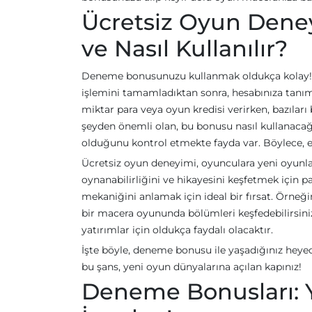
Ücretsiz Oyun Dene
ve Nasıl Kullanılır?
Deneme bonusunuzu kullanmak oldukça kolay! Ö
işlemini tamamladıktan sonra, hesabınıza tanım
miktar para veya oyun kredisi verirken, bazıları 
şeyden önemli olan, bu bonusu nasıl kullanaca
olduğunu kontrol etmekte fayda var. Böylece, e
Ücretsiz oyun deneyimi, oyunculara yeni oyunlar
oynanabilirliğini ve hikayesini keşfetmek için p
mekaniğini anlamak için ideal bir fırsat. Örneğin,
bir macera oyununda bölümleri keşfedebilirsini
yatırımlar için oldukça faydalı olacaktır.
İşte böyle, deneme bonusu ile yaşadığınız heyecan
bu şans, yeni oyun dünyalarına açılan kapınız!
Deneme Bonusları: Y