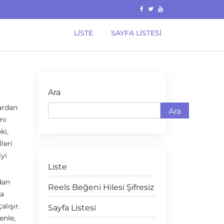
LISTE
SAYFA LISTESI
Ara
lardan
Ara
mi
ki,
leri
yi
Liste
dan
Reels Beğeni Hilesi Şifresiz
ma
lışır.
Sayfa Listesi
enle,