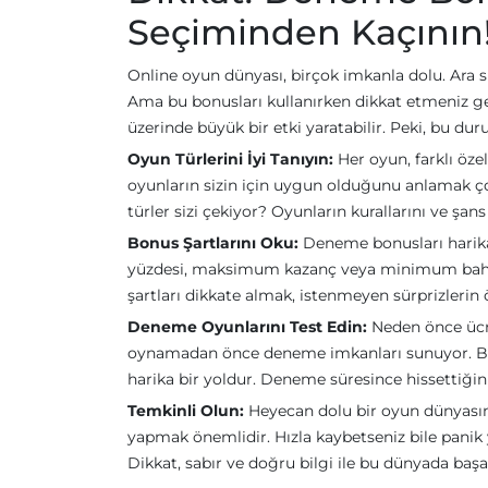
Seçiminden Kaçının
Online oyun dünyası, birçok imkanla dolu. Ara s
Ama bu bonusları kullanırken dikkat etmeniz ge
üzerinde büyük bir etki yaratabilir. Peki, bu du
Oyun Türlerini İyi Tanıyın:
Her oyun, farklı öze
oyunların sizin için uygun olduğunu anlamak ço
türler sizi çekiyor? Oyunların kurallarını ve şans
Bonus Şartlarını Oku:
Deneme bonusları harika 
yüzdesi, maksimum kazanç veya minimum bahis g
şartları dikkate almak, istenmeyen sürprizleri
Deneme Oyunlarını Test Edin:
Neden önce ücre
oynamadan önce deneme imkanları sunuyor. Bu
harika bir yoldur. Deneme süresince hissettiğin
Temkinli Olun:
Heyecan dolu bir oyun dünyasın
yapmak önemlidir. Hızla kaybetseniz bile panik 
Dikkat, sabır ve doğru bilgi ile bu dünyada ba