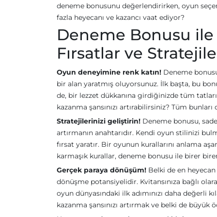
deneme bonusunu değerlendirirken, oyun seçene
fazla heyecanı ve kazancı vaat ediyor?
Deneme Bonusu ile 
Fırsatlar ve Stratejile
Oyun deneyimine renk katın!
Deneme bonusu il
bir alan yaratmış oluyorsunuz. İlk başta, bu bo
de, bir lezzet dükkanına girdiğinizde tüm tatlar
kazanma şansınızı artırabilirsiniz? Tüm bunl
Stratejilerinizi geliştirin!
Deneme bonusu, sadece
artırmanın anahtarıdır. Kendi oyun stilinizi bu
fırsat yaratır. Bir oyunun kurallarını anlama a
karmaşık kurallar, deneme bonusu ile birer birer
Gerçek paraya dönüşüm!
Belki de en heyecan 
dönüşme potansiyelidir. Kvitansınıza bağlı olar
oyun dünyasındaki ilk adımınızı daha değerli k
kazanma şansınızı artırmak ve belki de büyük ödü