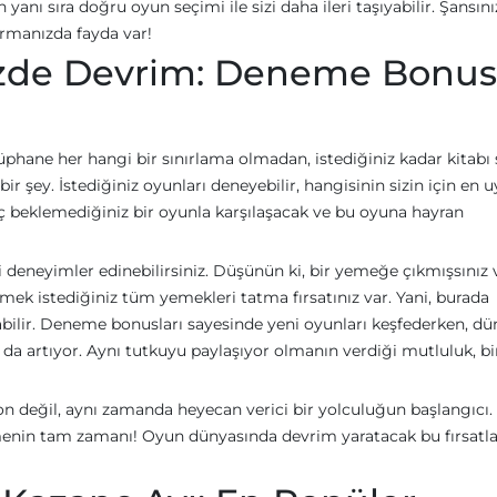
 sıra doğru oyun seçimi ile sizi daha ileri taşıyabilir. Şansını
urmanızda fayda var!
izde Devrim: Deneme Bonu
hane her hangi bir sınırlama olmadan, istediğiniz kadar kitabı 
 şey. İstediğiniz oyunları deneyebilir, hangisinin sizin için en 
hiç beklemediğiniz bir oyunla karşılaşacak ve bu oyuna hayran
 deneyimler edinebilirsiniz. Düşünün ki, bir yemeğe çıkmışsınız 
ek istediğiniz tüm yemekleri tatma fırsatınız var. Yani, burada
bilir. Deneme bonusları sayesinde yeni oyunları keşfederken, d
 da artıyor. Aynı tutkuyu paylaşıyor olmanın verdiği mutluluk, bi
 değil, aynı zamanda heyecan verici bir yolculuğun başlangıcı.
çmenin tam zamanı! Oyun dünyasında devrim yaratacak bu fırsatla