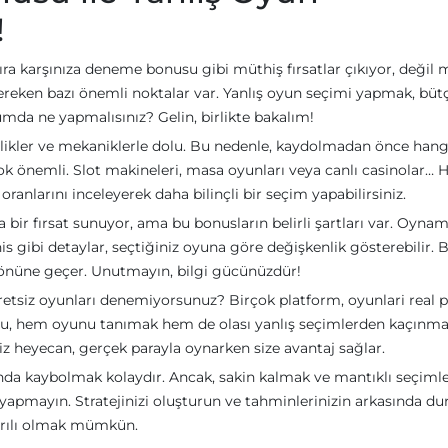
!
ıra karşınıza deneme bonusu gibi müthiş fırsatlar çıkıyor, değil 
reken bazı önemli noktalar var. Yanlış oyun seçimi yapmak, büt
rumda ne yapmalısınız? Gelin, birlikte bakalım!
llikler ve mekaniklerle dolu. Bu nedenle, kaydolmadan önce hang
k önemli. Slot makineleri, masa oyunları veya canlı casinolar… 
 oranlarını inceleyerek daha bilinçli bir seçim yapabilirsiniz.
bir fırsat sunuyor, ama bu bonusların belirli şartları var. Oyna
ibi detaylar, seçtiğiniz oyuna göre değişkenlik gösterebilir. 
n önüne geçer. Unutmayın, bilgi gücünüzdür!
tsiz oyunları denemiyorsunuz? Birçok platform, oyunlari real p
, hem oyunu tanımak hem de olası yanlış seçimlerden kaçınma
iz heyecan, gerçek parayla oynarken size avantaj sağlar.
da kaybolmak kolaydır. Ancak, sakin kalmak ve mantıklı seçiml
yapmayın. Stratejinizi oluşturun ve tahminlerinizin arkasında du
şarılı olmak mümkün.