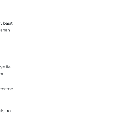
, basit
azanan
ye ile
 bu
 Deneme
ek, her