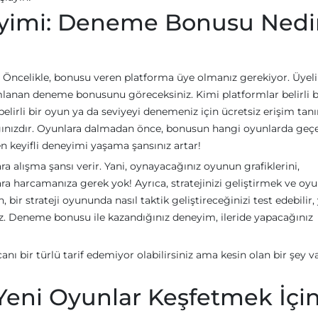
yimi: Deneme Bonusu Nedi
ncelikle, bonusu veren platforma üye olmanız gerekiyor. Üyeli
lanan deneme bonusunu göreceksiniz. Kimi platformlar belirli b
belirli bir oyun ya da seviyeyi denemeniz için ücretsiz erişim tanı
ğınızdır. Oyunlara dalmadan önce, bonusun hangi oyunlarda geçe
n keyifli deneyimi yaşama şansınız artar!
a alışma şansı verir. Yani, oynayacağınız oyunun grafiklerini,
ara harcamanıza gerek yok! Ayrıca, stratejinizi geliştirmek ve oy
 bir strateji oyununda nasıl taktik geliştireceğinizi test edebilir,
z. Deneme bonusu ile kazandığınız deneyim, ileride yapacağınız
ı bir türlü tarif edemiyor olabilirsiniz ama kesin olan bir şey va
eni Oyunlar Keşfetmek İçi