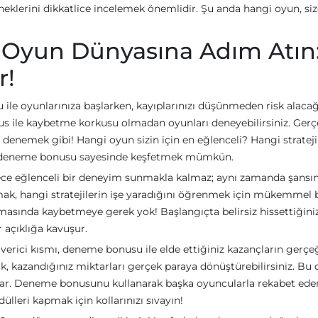
klerini dikkatlice incelemek önemlidir. Şu anda hangi oyun, siz
Oyun Dünyasına Adım Atın
r!
e oyunlarınıza başlarken, kayıplarınızı düşünmeden risk alacağ
nus ile kaybetme korkusu olmadan oyunları deneyebilirsiniz. Ger
ı denemek gibi! Hangi oyun sizin için en eğlenceli? Hangi strateji 
arı deneme bonusu sayesinde keşfetmek mümkün.
 eğlenceli bir deneyim sunmakla kalmaz; aynı zamanda şansın
lmak, hangi stratejilerin işe yaradığını öğrenmek için mükemmel 
şamasında kaybetmeye gerek yok! Başlangıçta belirsiz hissettiğini
 açıklığa kavuşur.
verici kısmı, deneme bonusu ile elde ettiğiniz kazançların gerçe
ak, kazandığınız miktarları gerçek paraya dönüştürebilirsiniz. Bu
ılar. Deneme bonusunu kullanarak başka oyuncularla rekabet ede
lleri kapmak için kollarınızı sıvayın!