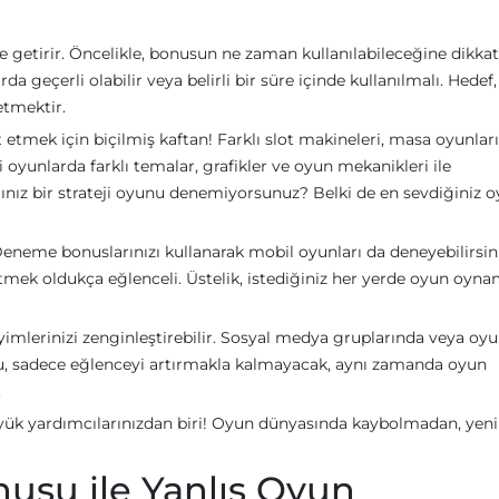
e getirir. Öncelikle, bonusun ne zaman kullanılabileceğine dikkat
rda geçerli olabilir veya belirli bir süre içinde kullanılmalı. Hedef
etmektir.
etmek için biçilmiş kaftan! Farklı slot makineleri, masa oyunları
i oyunlarda farklı temalar, grafikler ve oyun mekanikleri ile
ğınız bir strateji oyunu denemiyorsunuz? Belki de en sevdiğiniz 
eneme bonuslarınızı kullanarak mobil oyunları da deneyebilirsini
şfetmek oldukça eğlenceli. Üstelik, istediğiniz her yerde oyun oyn
imlerinizi zenginleştirebilir. Sosyal medya gruplarında veya oy
. Bu, sadece eğlenceyi artırmakla kalmayacak, aynı zamanda oyun
.
ük yardımcılarınızdan biri! Oyun dünyasında kaybolmadan, yeni
usu ile Yanlış Oyun