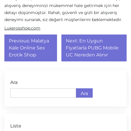
alışveriş deneyiminizi mükemmel hale getirmek için her
detayı düşünmüştür. Rahat, güvenli ve gizli bir alışveriş
deneyimi sunarak, siz değerli müşterilerini beklemektedir.
Luxerosshop.com
Yazı
Previous:
Malatya
Next:
En Uygun
gezinmesi
Kale Online Sex
Fiyatlarla PUBG Mobile
Erotik Shop
UC Nereden Alınır
Ara
Ara
Liste