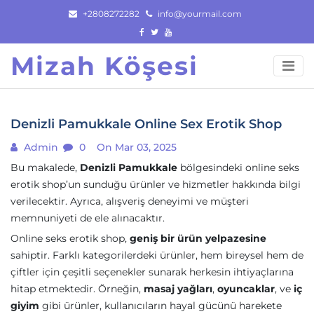
Skip
+2808272282
info@yourmail.com
to
content
Mizah Köşesi
Denizli Pamukkale Online Sex Erotik Shop
Admin
0
On Mar 03, 2025
Bu makalede,
Denizli Pamukkale
bölgesindeki online seks
erotik shop’un sunduğu ürünler ve hizmetler hakkında bilgi
verilecektir. Ayrıca, alışveriş deneyimi ve müşteri
memnuniyeti de ele alınacaktır.
Online seks erotik shop,
geniş bir ürün yelpazesine
sahiptir. Farklı kategorilerdeki ürünler, hem bireysel hem de
çiftler için çeşitli seçenekler sunarak herkesin ihtiyaçlarına
hitap etmektedir. Örneğin,
masaj yağları
,
oyuncaklar
, ve
iç
giyim
gibi ürünler, kullanıcıların hayal gücünü harekete