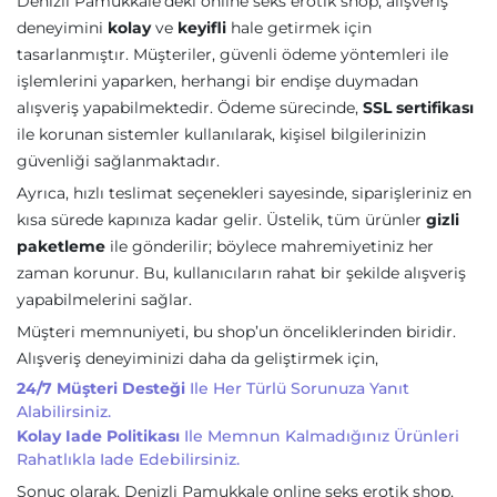
Denizli Pamukkale’deki online seks erotik shop, alışveriş
deneyimini
kolay
ve
keyifli
hale getirmek için
tasarlanmıştır. Müşteriler, güvenli ödeme yöntemleri ile
işlemlerini yaparken, herhangi bir endişe duymadan
alışveriş yapabilmektedir. Ödeme sürecinde,
SSL sertifikası
ile korunan sistemler kullanılarak, kişisel bilgilerinizin
güvenliği sağlanmaktadır.
Ayrıca, hızlı teslimat seçenekleri sayesinde, siparişleriniz en
kısa sürede kapınıza kadar gelir. Üstelik, tüm ürünler
gizli
paketleme
ile gönderilir; böylece mahremiyetiniz her
zaman korunur. Bu, kullanıcıların rahat bir şekilde alışveriş
yapabilmelerini sağlar.
Müşteri memnuniyeti, bu shop’un önceliklerinden biridir.
Alışveriş deneyiminizi daha da geliştirmek için,
24/7 Müşteri Desteği
Ile Her Türlü Sorunuza Yanıt
Alabilirsiniz.
Kolay Iade Politikası
Ile Memnun Kalmadığınız Ürünleri
Rahatlıkla Iade Edebilirsiniz.
Sonuç olarak, Denizli Pamukkale online seks erotik shop,