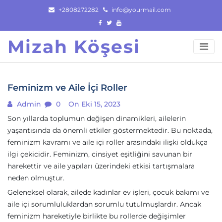
Skip
+2808272282
info@yourmail.com
to
content
Mizah Köşesi
Feminizm ve Aile İçi Roller
Admin
0
On Eki 15, 2023
Son yıllarda toplumun değişen dinamikleri, ailelerin
yaşantısında da önemli etkiler göstermektedir. Bu noktada,
feminizm kavramı ve aile içi roller arasındaki ilişki oldukça
ilgi çekicidir. Feminizm, cinsiyet eşitliğini savunan bir
harekettir ve aile yapıları üzerindeki etkisi tartışmalara
neden olmuştur.
Geleneksel olarak, ailede kadınlar ev işleri, çocuk bakımı ve
aile içi sorumluluklardan sorumlu tutulmuşlardır. Ancak
feminizm hareketiyle birlikte bu rollerde değişimler