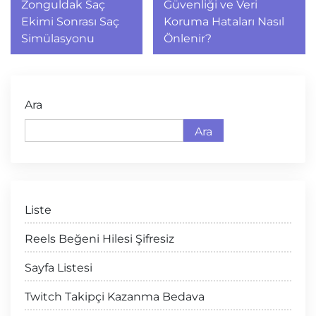
gezinmesi
Zonguldak Saç
Güvenliği ve Veri
Ekimi Sonrası Saç
Koruma Hataları Nasıl
Simülasyonu
Önlenir?
Ara
Ara
Liste
Reels Beğeni Hilesi Şifresiz
Sayfa Listesi
Twitch Takipçi Kazanma Bedava