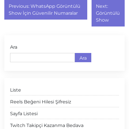
Yazı
Previous:
WhatsApp Görüntülü
Next:
gezinmesi
Show İçin Güvenilir Numaralar
Görüntülü
Show
Ara
Ara
Liste
Reels Beğeni Hilesi Şifresiz
Sayfa Listesi
Twitch Takipçi Kazanma Bedava