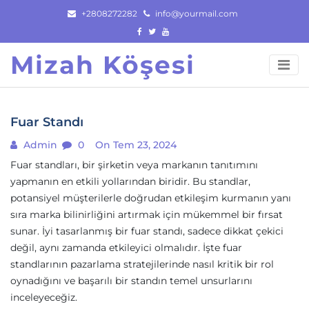
Skip
+2808272282
info@yourmail.com
to
content
Mizah Köşesi
Fuar Standı
Admin
0
On Tem 23, 2024
Fuar standları, bir şirketin veya markanın tanıtımını
yapmanın en etkili yollarından biridir. Bu standlar,
potansiyel müşterilerle doğrudan etkileşim kurmanın yanı
sıra marka bilinirliğini artırmak için mükemmel bir fırsat
sunar. İyi tasarlanmış bir fuar standı, sadece dikkat çekici
değil, aynı zamanda etkileyici olmalıdır. İşte fuar
standlarının pazarlama stratejilerinde nasıl kritik bir rol
oynadığını ve başarılı bir standın temel unsurlarını
inceleyeceğiz.