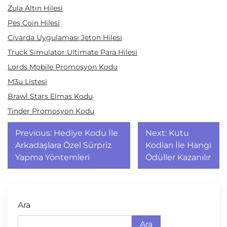
Zula Altın Hilesi
Pes Coin Hilesi
Civarda Uygulaması Jeton Hilesi
Truck Simulator Ultimate Para Hilesi
Lords Mobile Promosyon Kodu
M3u Listesi
Brawl Stars Elmas Kodu
Tinder Promosyon Kodu
Yazı
Previous:
Hediye Kodu İle
Next:
Kutu
gezinmesi
Arkadaşlara Özel Sürpriz
Kodları İle Hangi
Yapma Yöntemleri
Ödüller Kazanılır
Ara
Ara