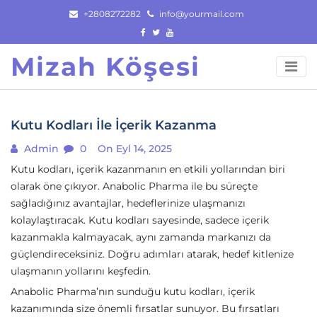
Skip
+2808272282
info@yourmail.com
to
content
Mizah Köşesi
Kutu Kodları İle İçerik Kazanma
Admin
0
On Eyl 14, 2025
Kutu kodları, içerik kazanmanın en etkili yollarından biri
olarak öne çıkıyor. Anabolic Pharma ile bu süreçte
sağladığınız avantajlar, hedeflerinize ulaşmanızı
kolaylaştıracak. Kutu kodları sayesinde, sadece içerik
kazanmakla kalmayacak, aynı zamanda markanızı da
güçlendireceksiniz. Doğru adımları atarak, hedef kitlenize
ulaşmanın yollarını keşfedin.
Anabolic Pharma’nın sunduğu kutu kodları, içerik
kazanımında size önemli fırsatlar sunuyor. Bu fırsatları