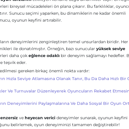
leri bireysel mücadeleleri ön plana çıkarır. Bu farklılıklar, oyunc
rtırır. Sunucu seçimi yaparken, bu dinamiklerin ne kadar önemli
u, oyunun keyfini artırabilir.
arın deneyimlerini zenginleştiren temel unsurlardan biridir. Her
ikleri ile donatılmıştır. Örneğin, bazı sunucular
yüksek seviye
rleri daha çok
eğlence odaklı
bir deneyim sağlamayı hedefler. 
ye teşvik eder.
 edilmesi gereken birkaç önemli nokta vardır:
ın Hızla Seviye Atlamasına Olanak Tanır, Bu Da Daha Hızlı Bir
likler Ve Turnuvalar Düzenleyerek Oyuncuların Rekabet Etmesi
arın Deneyimlerini Paylaşmalarına Ve Daha Sosyal Bir Oyun Or
enzersiz
ve
heyecan verici
deneyimler sunarak, oyunun keyfini a
ğunu belirlemek, oyun deneyiminizi tamamen değiştirebilir!