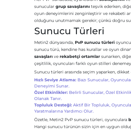
sunucular
grup savaşlarını
teşvik ederken, diğer
oyun deneyimlerini zenginleştirir ve rekabeti a
olduğunu unutmamak gerekir; çünkü doğru sunuc
Sunucu Türleri
Metin2 dünyasında,
PvP sunucu türleri
oyuncul
sunucu türü, kendine has kurallar ve oyun dinam
savaşları
ve
rekabetçi ortamlar
sunarken, diğe
çeşitlilik, oyuncuları farklı oyun stilleri deneme
Sunucu türleri arasında seçim yaparken, dikkat
Hızlı Seviye Atlama:
Bazı Sunucular, Oyuncular
Deneyimi Sunar.
Özel Etkinlikler:
Belirli Sunucular, Özel Etkin
Olanak Tanır.
Topluluk Desteği:
Aktif Bir Topluluk, Oyuncul
Yaratmalarına Yardımcı Olur.
Özetle, Metin2 PvP sunucu türleri, oyunculara
b
Hangi sunucu türünün sizin için en uygun oldu