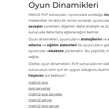
Oyun Dinamikleri
Metin2 PvP sunucuları, oyunculara sunduğu
öz
mekanikler ile dolu bir evren sunarak, oyuncula
savaşlar
sunarken, diğerleri daha stratejik ve dü
sunucuda daha fazla eğleneceğini belirler.
Oyun dinamikleri, oyuncuların
stratejilerini
ve
atlama
ve
eğitim sistemleri
ile oyuncuların gel
oyuncuları
rekabete
yönlendirir. Bu çeşitlilik
sağlar.
Özetle, oyun dinamikleri, PvP sunucularının kalb
sunucunun sizin için en uygun olduğunu bulmak, 
heyecan
sizi bekliyor!
metin2 pvp
pvp serverler
metin2 pvp serveler
metin2 server
metin2 pvp server