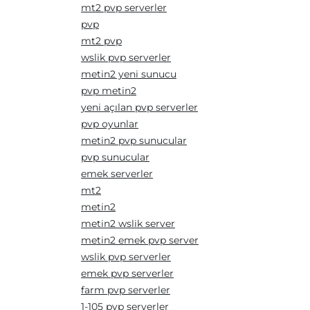
mt2 pvp serverler
pvp
mt2 pvp
wslik pvp serverler
metin2 yeni sunucu
pvp metin2
yeni açılan pvp serverler
pvp oyunlar
metin2 pvp sunucular
pvp sunucular
emek serverler
mt2
metin2
metin2 wslik server
metin2 emek pvp server
wslik pvp serverler
emek pvp serverler
farm pvp serverler
1-105 pvp serverler