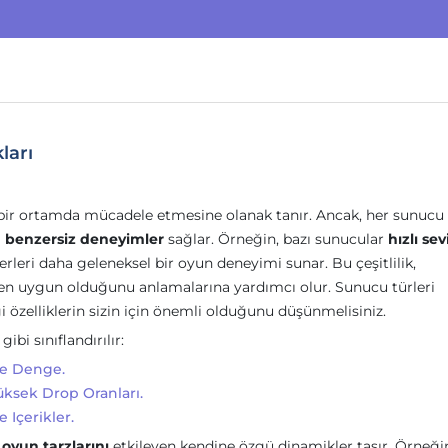
ları
 bir ortamda mücadele etmesine olanak tanır. Ancak, her sunucu
a
benzersiz deneyimler
sağlar. Örneğin, bazı sunucular
hızlı sev
rleri daha geleneksel bir oyun deneyimi sunar. Bu çeşitlilik,
en uygun olduğunu anlamalarına yardımcı olur. Sunucu türleri
 özelliklerin sizin için önemli olduğunu düşünmelisiniz.
bi sınıflandırılır:
Ve Denge.
üksek Drop Oranları.
e Içerikler.
e
oyun tarzlarını
etkileyen kendine özgü dinamikler taşır. Örneğin