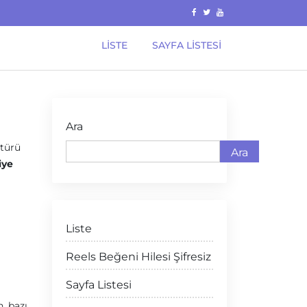
LISTE
SAYFA LISTESI
Ara
 türü
Ara
iye
Liste
Reels Beğeni Hilesi Şifresiz
Sayfa Listesi
, bazı