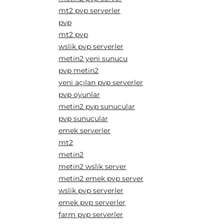
mt2 pvp serverler
pvp
mt2 pvp
wslik pvp serverler
metin2 yeni sunucu
pvp metin2
yeni açılan pvp serverler
pvp oyunlar
metin2 pvp sunucular
pvp sunucular
emek serverler
mt2
metin2
metin2 wslik server
metin2 emek pvp server
wslik pvp serverler
emek pvp serverler
farm pvp serverler