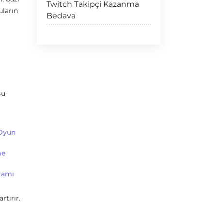
Twitch Takipçi Kazanma
uların
Bedava
Bu
 Oyun
ne
tamı
rtırır.