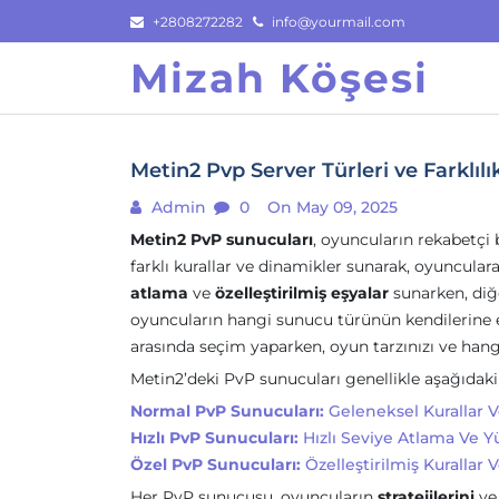
Skip
+2808272282
info@yourmail.com
to
Mizah Köşesi
content
Metin2 Pvp Server Türleri ve Farklılık
Admin
0
On May 09, 2025
Metin2 PvP sunucuları
, oyuncuların rekabetçi
farklı kurallar ve dinamikler sunarak, oyuncular
atlama
ve
özelleştirilmiş eşyalar
sunarken, diğe
oyuncuların hangi sunucu türünün kendilerine 
arasında seçim yaparken, oyun tarzınızı ve hangi
Metin2’deki PvP sunucuları genellikle aşağıdaki gi
Normal PvP Sunucuları:
Geleneksel Kurallar 
Hızlı PvP Sunucuları:
Hızlı Seviye Atlama Ve Y
Özel PvP Sunucuları:
Özelleştirilmiş Kurallar V
Her PvP sunucusu, oyuncuların
stratejilerini
v