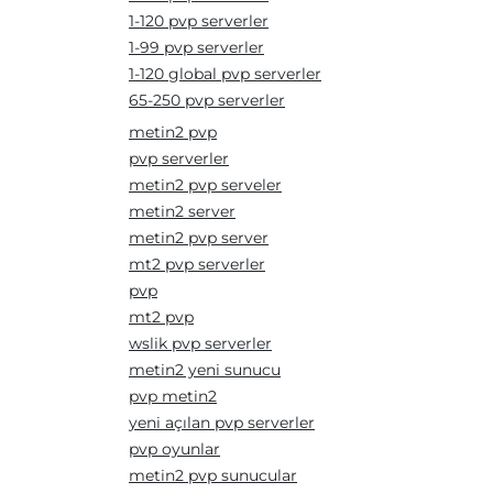
1-120 pvp serverler
1-99 pvp serverler
1-120 global pvp serverler
65-250 pvp serverler
metin2 pvp
pvp serverler
metin2 pvp serveler
metin2 server
metin2 pvp server
mt2 pvp serverler
pvp
mt2 pvp
wslik pvp serverler
metin2 yeni sunucu
pvp metin2
yeni açılan pvp serverler
pvp oyunlar
metin2 pvp sunucular