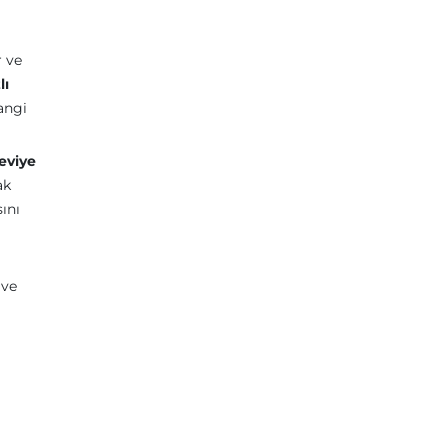
r ve
lı
hangi
eviye
ak
ını
ve