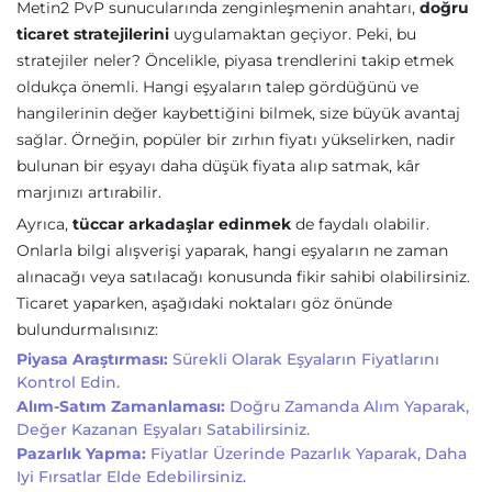
Metin2 PvP sunucularında zenginleşmenin anahtarı,
doğru
ticaret stratejilerini
uygulamaktan geçiyor. Peki, bu
stratejiler neler? Öncelikle, piyasa trendlerini takip etmek
oldukça önemli. Hangi eşyaların talep gördüğünü ve
hangilerinin değer kaybettiğini bilmek, size büyük avantaj
sağlar. Örneğin, popüler bir zırhın fiyatı yükselirken, nadir
bulunan bir eşyayı daha düşük fiyata alıp satmak, kâr
marjınızı artırabilir.
Ayrıca,
tüccar arkadaşlar edinmek
de faydalı olabilir.
Onlarla bilgi alışverişi yaparak, hangi eşyaların ne zaman
alınacağı veya satılacağı konusunda fikir sahibi olabilirsiniz.
Ticaret yaparken, aşağıdaki noktaları göz önünde
bulundurmalısınız:
Piyasa Araştırması:
Sürekli Olarak Eşyaların Fiyatlarını
Kontrol Edin.
Alım-Satım Zamanlaması:
Doğru Zamanda Alım Yaparak,
Değer Kazanan Eşyaları Satabilirsiniz.
Pazarlık Yapma:
Fiyatlar Üzerinde Pazarlık Yaparak, Daha
Iyi Fırsatlar Elde Edebilirsiniz.