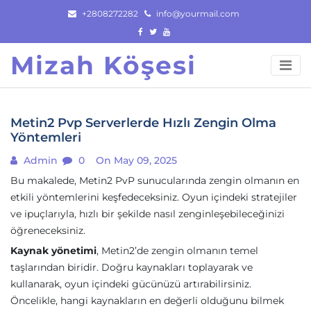
Skip
+2808272282
info@yourmail.com
to
content
Mizah Köşesi
Metin2 Pvp Serverlerde Hızlı Zengin Olma
Yöntemleri
Admin
0
On May 09, 2025
Bu makalede, Metin2 PvP sunucularında zengin olmanın en
etkili yöntemlerini keşfedeceksiniz. Oyun içindeki stratejiler
ve ipuçlarıyla, hızlı bir şekilde nasıl zenginleşebileceğinizi
öğreneceksiniz.
Kaynak yönetimi
, Metin2’de zengin olmanın temel
taşlarından biridir. Doğru kaynakları toplayarak ve
kullanarak, oyun içindeki gücünüzü artırabilirsiniz.
Öncelikle, hangi kaynakların en değerli olduğunu bilmek