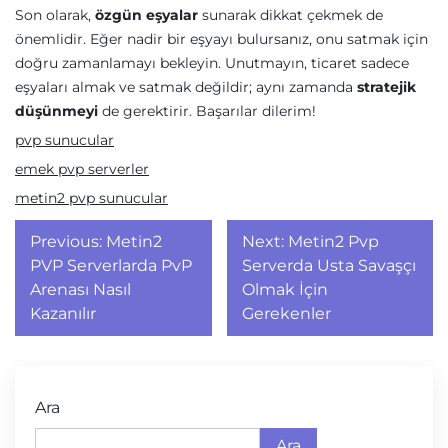
Son olarak,
özgün eşyalar
sunarak dikkat çekmek de
önemlidir. Eğer nadir bir eşyayı bulursanız, onu satmak için
doğru zamanlamayı bekleyin. Unutmayın, ticaret sadece
eşyaları almak ve satmak değildir; aynı zamanda
stratejik
düşünmeyi
de gerektirir. Başarılar dilerim!
pvp sunucular
emek pvp serverler
metin2 pvp sunucular
Yazı
Previous:
Metin2
Next:
Metin2 Pvp
gezinmesi
PVP Serverlarda PvP
Serverda Usta Savaşçı
Arenası Nasıl
Olmak İçin
Kazanılır
Gerekenler
Ara
Ara