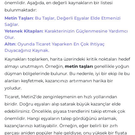
önemlidir. Aşağıda, en değerli kaynakların bir listesi
bulunmaktadır:
Metin Taşları
: Bu Taşlar, Değerli Eşyalar Elde Etmenizi
Sağlar.
Yetenek Kitapları
: Karakterinizin Güçlenmesine Yardımcı
Olur.
Altın
: Oyunda Ticaret Yaparken En Çok Ihtiyaç
Duyacağınız Kaynak.
Kaynakları toplarken, harita üzerindeki kritik noktaları hedef
almayı unutmayın. Örneğin,
metin taşları
genellikle yoğun
düşman bölgelerinde bulunur. Bu nedenle, iyi bir ekip ile bu
alanları keşfetmek, kazancınızı artırmanın harika bir
yoludur.
Ticaret, Metin2’de zenginleşmenin en hızlı yollarından
biridir. Doğru eşyaları alıp satarak büyük kazançlar elde
edebilirsiniz. Öncelikle, piyasa trendlerini takip etmek çok
önemlidir. Hangi eşyaların talep gördüğünü anlamak,
kazançlarınızı katlayabilir. Örneğin, eğer belirli bir zırh
parçası aniden popüler hale geldiyse, onu yüksek bir fiyata