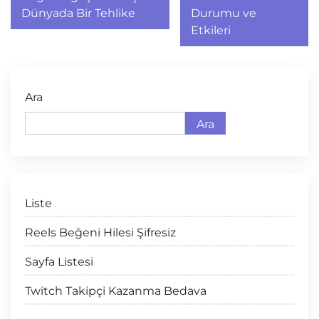
gezinmesi
Dünyada Bir Tehlike
Durumu ve
Etkileri
Ara
Ara
Liste
Reels Beğeni Hilesi Şifresiz
Sayfa Listesi
Twitch Takipçi Kazanma Bedava