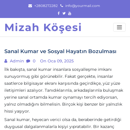
Skip
+2808272282
info@yourmail.com
to
content
Mizah Köşesi
Sanal Kumar ve Sosyal Hayatın Bozulması
Admin
0
On Oca 09, 2025
İlk bakışta, sanal kumar insanlara sosyalleşme imkanı
sunuyormuş gibi görünebilir. Fakat gerçekte, insanlar
saatlerce bilgisayar ekranı karşısında geçirdikçe, yüz yüze
iletişimleri azalıyor. Tanıdıklarınla, arkadaşlarınla buluşmak
yerine sanal ortamda kumar oynamayı tercih ediyorsan,
yalnız olmadığını bilmelisin. Birçok kişi benzer bir yalnızlık
hissi yaşıyor.
Sanal kumar, heyecan verici olsa da, beraberinde getirdiği
duygusal dalgalanmalarla kişiyi yıpratabilir. Bir kazanç