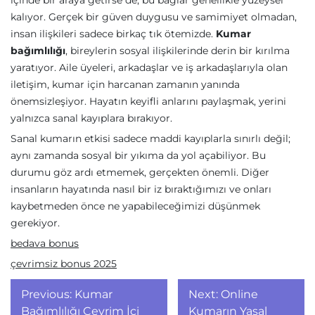
içinde bir araya getirse de, bu bağlar genellikle yüzeysel
kalıyor. Gerçek bir güven duygusu ve samimiyet olmadan,
insan ilişkileri sadece birkaç tık ötemizde.
Kumar
bağımlılığı
, bireylerin sosyal ilişkilerinde derin bir kırılma
yaratıyor. Aile üyeleri, arkadaşlar ve iş arkadaşlarıyla olan
iletişim, kumar için harcanan zamanın yanında
önemsizleşiyor. Hayatın keyifli anlarını paylaşmak, yerini
yalnızca sanal kayıplara bırakıyor.
Sanal kumarın etkisi sadece maddi kayıplarla sınırlı değil;
aynı zamanda sosyal bir yıkıma da yol açabiliyor. Bu
durumu göz ardı etmemek, gerçekten önemli. Diğer
insanların hayatında nasıl bir iz bıraktığımızı ve onları
kaybetmeden önce ne yapabileceğimizi düşünmek
gerekiyor.
bedava bonus
çevrimsiz bonus 2025
Yazı
Previous:
Kumar
Next:
Online
Bağımlılığı Çevrim İçi
Kumarın Yasal