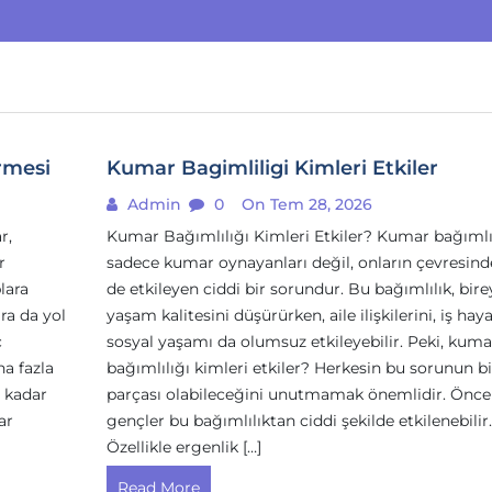
rmesi
Kumar Bagimliligi Kimleri Etkiler
Admin
0
On Tem 28, 2026
r,
Kumar Bağımlılığı Kimleri Etkiler? Kumar bağımlıl
r
sadece kumar oynayanları değil, onların çevresinde
lara
de etkileyen ciddi bir sorundur. Bu bağımlılık, bire
ra da yol
yaşam kalitesini düşürürken, aile ilişkilerini, iş haya
ç
sosyal yaşamı da olumsuz etkileyebilir. Peki, kuma
a fazla
bağımlılığı kimleri etkiler? Herkesin bu sorunun bi
 kadar
parçası olabileceğini unutmamak önemlidir. Öncel
ar
gençler bu bağımlılıktan ciddi şekilde etkilenebilir.
Özellikle ergenlik […]
Read More