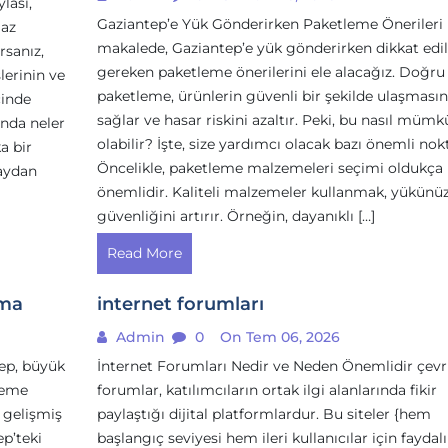
lası,
Gaziantep’e Yük Gönderirken Paketleme Önerileri
maz
makalede, Gaziantep’e yük gönderirken dikkat edi
rsanız,
gereken paketleme önerilerini ele alacağız. Doğru
lerinin ve
paketleme, ürünlerin güvenli bir şekilde ulaşmasın
çinde
sağlar ve hasar riskini azaltır. Peki, bu nasıl mümk
’nda neler
olabilir? İşte, size yardımcı olacak bazı önemli nokt
a bir
Öncelikle, paketleme malzemeleri seçimi oldukça
laydan
önemlidir. Kaliteli malzemeler kullanmak, yükünü
güvenliğini artırır. Örneğin, dayanıklı […]
Read More
ima
internet forumları
Admin
0
On Tem 06, 2026
ep, büyük
İnternet Forumları Nedir ve Neden Önemlidir çevr
neme
forumlar, katılımcıların ortak ilgi alanlarında fikir
 gelişmiş
paylaştığı dijital platformlardur. Bu siteler {hem
ep’teki
başlangıç seviyesi hem ileri kullanıcılar için faydalı