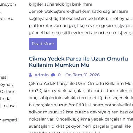
sunuyor?
bilgiler sunarak|bilgi birikimini
.
demokratikleştirerek|herkesin katkı sağlamasını
yor. Bu
sağlayarak} dijital ekosistemde kritik bir rol oynar.
platformlar zaman geçtikçe evrim geçirmiş|yapıs
güncel haline çeşitli evrimleri absorbe etmiş} ve şu
Read More
Cikma Yedek Parca İle Uzun Omurlu
Kullanim Mumkun Mu
Admin
0
On Tem 01, 2026
hsal
Çıkma Yedek Parça ile Uzun Ömürlü Kullanım M
 oynar.
mü? Çıkma yedek parçalar, otomobil tamircilerini
 Onların
araç sahiplerinin sıklıkla tercih ettiği bir seçenek. 
atında
bu parçaların uzun ömürlü kullanım potansiyelini
li ruhsal
ediyor musunuz? İşte burada devreye giren bazı ö
noktalar var. Öncelikle, çıkma yedek parçaların ma
ir empati
avantajları dikkat çekiyor. Yeni parçalar genellikle