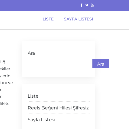
LISTE
SAYFA LISTESI
Ara
ığı,
Ara
kileri
ylerin
tını ve
r
Liste
r
ikle,
Reels Beğeni Hilesi Şifresiz
Sayfa Listesi