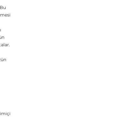
 Bu
lmesi
ı
ün
alar.
zün
imiçi