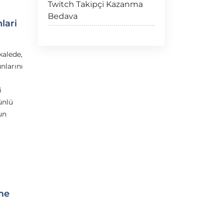
Twitch Takipçi Kazanma
Bedava
lari
kalede,
nlarını
i
ünlü
un
me