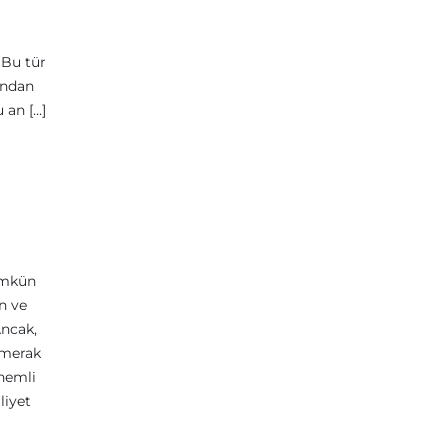
 Bu tür
ından
 an […]
ümkün
n ve
Ancak,
 merak
nemli
liyet