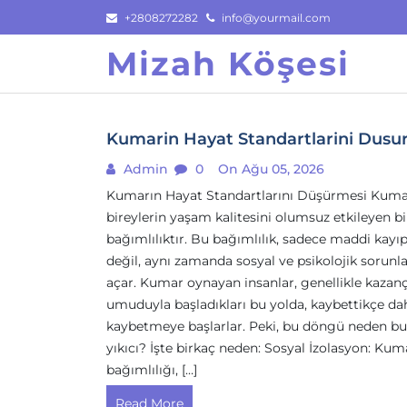
Skip
+2808272282
info@yourmail.com
to
Mizah Köşesi
content
Kumarin Hayat Standartlarini Dusu
Admin
0
On Ağu 05, 2026
Kumarın Hayat Standartlarını Düşürmesi Kuma
bireylerin yaşam kalitesini olumsuz etkileyen bi
bağımlılıktır. Bu bağımlılık, sadece maddi kayıp
değil, aynı zamanda sosyal ve psikolojik sorunla
açar. Kumar oynayan insanlar, genellikle kazan
umuduyla başladıkları bu yolda, kaybettikçe dah
kaybetmeye başlarlar. Peki, bu döngü neden bu
yıkıcı? İşte birkaç neden: Sosyal İzolasyon: Kum
bağımlılığı, […]
Read More