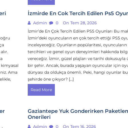
eri
İzmirde En Cok Tercih Edilen Ps5 Oyun
Admin
0
On Tem 28, 2026
İzmir’de En Çok Tercih Edilen PS5 Oyunları Bu ma
 doğru
İzmir’deki oyuncuların en çok tercih ettiği PS5 oyu
ça
inceleyeceğiz. Oyunların popülaritesi, oyuncuların
alır.
tercihleri ve genel oyun deneyimleri hakkında bilg
da
vereceğiz. İzmir, güzel plajları ve tarihi dokusuyla 
 kimyasal
bir şehir. Ancak, burada yaşayan oyuncular için oy
siniz. Ama
dünyası da oldukça önemli. Peki, hangi oyunlar bu
likle,
şehirde öne çıkıyor? […]
Read More
er
Gaziantepe Yuk Gonderirken Paketle
Onerileri
Admin
0
On Tem 16, 2026