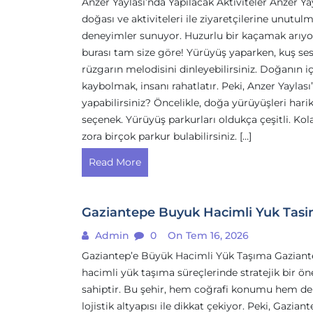
Anzer Yaylası’nda Yapılacak Aktiviteler Anzer Yay
doğası ve aktiviteleri ile ziyaretçilerine unutul
deneyimler sunuyor. Huzurlu bir kaçamak arıyo
burası tam size göre! Yürüyüş yaparken, kuş ses
rüzgarın melodisini dinleyebilirsiniz. Doğanın i
kaybolmak, insanı rahatlatır. Peki, Anzer Yaylası
yapabilirsiniz? Öncelikle, doğa yürüyüşleri harik
seçenek. Yürüyüş parkurları oldukça çeşitli. Ko
zora birçok parkur bulabilirsiniz. […]
Read More
Gaziantepe Buyuk Hacimli Yuk Tas
Admin
0
On Tem 16, 2026
Gaziantep’e Büyük Hacimli Yük Taşıma Gaziant
hacimli yük taşıma süreçlerinde stratejik bir ö
sahiptir. Bu şehir, hem coğrafi konumu hem de
lojistik altyapısı ile dikkat çekiyor. Peki, Gaziant