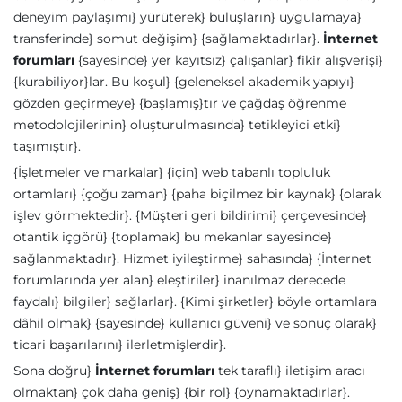
deneyim paylaşımı} yürüterek} buluşların} uygulamaya}
transferinde} somut değişim} {sağlamaktadırlar}.
İnternet
forumları
{sayesinde} yer kayıtsız} çalışanlar} fikir alışverişi}
{kurabiliyor}lar. Bu koşul} {geleneksel akademik yapıyı}
gözden geçirmeye} {başlamış}tır ve çağdaş öğrenme
metodolojilerinin} oluşturulmasında} tetikleyici etki}
taşımıştır}.
{İşletmeler ve markalar} {için} web tabanlı topluluk
ortamları} {çoğu zaman} {paha biçilmez bir kaynak} {olarak
işlev görmektedir}. {Müşteri geri bildirimi} çerçevesinde}
otantik içgörü} {toplamak} bu mekanlar sayesinde}
sağlanmaktadır}. Hizmet iyileştirme} sahasında} {İnternet
forumlarında yer alan} eleştiriler} inanılmaz derecede
faydalı} bilgiler} sağlarlar}. {Kimi şirketler} böyle ortamlara
dâhil olmak} {sayesinde} kullanıcı güveni} ve sonuç olarak}
ticari başarılarını} ilerletmişlerdir}.
Sona doğru}
İnternet forumları
tek taraflı} iletişim aracı
olmaktan} çok daha geniş} {bir rol} {oynamaktadırlar}.