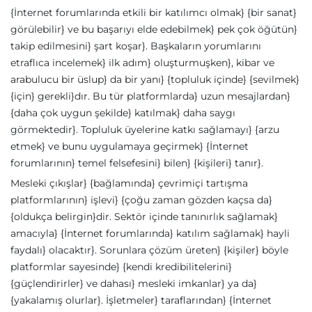
{İnternet forumlarında etkili bir katılımcı olmak} {bir sanat}
görülebilir} ve bu başarıyı elde edebilmek} pek çok öğütün}
takip edilmesini} şart koşar}. Başkaların yorumlarını
etraflıca incelemek} ilk adım} oluşturmuşken}, kibar ve
arabulucu bir üslup} da bir yanı} {topluluk içinde} {sevilmek}
{için} gerekli}dır. Bu tür platformlarda} uzun mesajlardan}
{daha çok uygun şekilde} katılmak} daha saygı
görmektedir}. Topluluk üyelerine katkı sağlamayı} {arzu
etmek} ve bunu uygulamaya geçirmek} {İnternet
forumlarının} temel felsefesini} bilen} {kişileri} tanır}.
Mesleki çıkışlar} {bağlamında} çevrimiçi tartışma
platformlarının} işlevi} {çoğu zaman gözden kaçsa da}
{oldukça belirgin}dir. Sektör içinde tanınırlık sağlamak}
amacıyla} {İnternet forumlarında} katılım sağlamak} hayli
faydalı} olacaktır}. Sorunlara çözüm üreten} {kişiler} böyle
platformlar sayesinde} {kendi kredibilitelerini}
{güçlendirirler} ve dahası} mesleki imkanlar} ya da}
{yakalamış olurlar}. İşletmeler} taraflarından} {İnternet