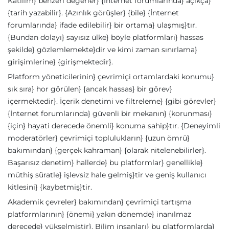
Katılım} benzeri değerler} {İnternet forumlarında} açıkça}
{tarih yazabilir}. {Azınlık görüşler} {bile} {İnternet
forumlarında} ifade edilebilir} bir ortama} ulaşmış}tır.
{Bundan dolayı} sayısız ülke} böyle platformları} hassas
şekilde} gözlemlemekte}dir ve kimi zaman sınırlama}
girişimlerine} {girişmektedir}.
Platform yöneticilerinin} çevrimiçi ortamlardaki konumu}
sık sıra} hor görülen} {ancak hassas} bir görev}
içermektedir}. İçerik denetimi ve filtreleme} {gibi görevler}
{İnternet forumlarında} güvenli bir mekanın} {korunması}
{için} hayati derecede önemli} konuma sahip}tır. {Deneyimli
moderatörler} çevrimiçi toplulukların} {uzun ömrü}
bakımından} {gerçek kahraman} {olarak nitelenebilirler}.
Başarısız denetim} hallerde} bu platformlar} genellikle}
müthiş süratle} işlevsiz hale gelmiş}tir ve geniş kullanıcı
kitlesini} {kaybetmiş}tir.
Akademik çevreler} bakımından} çevrimiçi tartışma
platformlarının} {önemi} yakın dönemde} inanılmaz
derecede} yükselmiştir}. Bilim insanları} bu platformlarda}