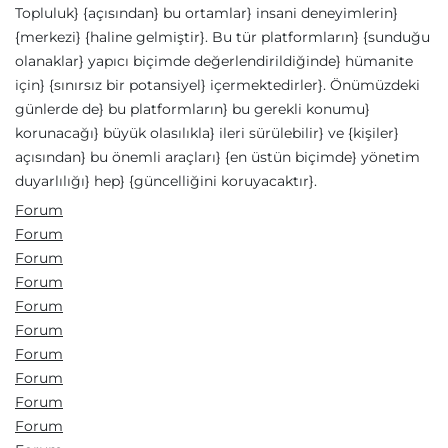
Topluluk} {açısından} bu ortamlar} insani deneyimlerin}
{merkezi} {haline gelmiştir}. Bu tür platformların} {sunduğu
olanaklar} yapıcı biçimde değerlendirildiğinde} hümanite
için} {sınırsız bir potansiyel} içermektedirler}. Önümüzdeki
günlerde de} bu platformların} bu gerekli konumu}
korunacağı} büyük olasılıkla} ileri sürülebilir} ve {kişiler}
açısından} bu önemli araçları} {en üstün biçimde} yönetim
duyarlılığı} hep} {güncelliğini koruyacaktır}.
Forum
Forum
Forum
Forum
Forum
Forum
Forum
Forum
Forum
Forum