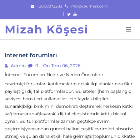
Skip
+2808272282
info@yourmail.com
to
content
Mizah Köşesi
internet forumları
Admin
0
On Tem 06, 2026
İnternet Forumları Nedir ve Neden Önemlidir
çevrimiçi forumlar, katılımcıların ortak ilgi alanlarında fikir
paylaştığı dijital platformlardur. Bu siteler {hem başlangıç
seviyesi hem ileri kullanıcılar için faydalı bilgiler
sunarak|bilgi birikimini demokratikleştirerek|herkesin katkı
sağlamasını sağlayarak} dijital ekosistemde kritik bir rol
oynar. Bu tür platformlar zaman geçtikçe evrim
geçirmiş|yapısından güncel haline çeşitli evrimleri absorbe
etmiş} ve şu an daha etkili hale gelmiştir|toplumun dikkatle