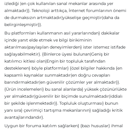
izlediği |en çok kullanılan sanal mekanlar arasında yer
almaktadır}}. Teknoloji arttıkça, İnternet forumlarının önemi
de durmaksızın artmaktadır|yükselişe geçmiştir|daha da
belirginleşmiştir}}.
Bu platformları kullanmanın asıl yararlarından} dakikalar
içinde yanıt elde etmek ve bilgi birikiminin
aktarılması|paylaşılan deneyimlerden} ister istemez istifade
sağlayabilmektir}. {Binlerce üyesi bulunan|Geniş bir
katılımcı kitlesi olan|Engin bir topluluk tarafından
desteklenen} böyle platformlar} {özel bilgiler hakkında {en
kapsamlı kaynaklar sunmaktadır|en doğru cevapları
barındırmaktadır|en güvenilir çözümler yer almaktadır}}.
{Ürün incelemeleri} bu sanal alanlarda} yüksek çözünürlükte
yer almaktadır|güvenilir bir biçimde sunulmaktadır|iddialı
bir şekilde işlenmektedir}}. Topluluk oluşturması} bunun
yanı sıra} çevrimiçi tartışma mekanlarının} sağladığı kritik
avantajlarındandır}.
Uygun bir foruma katılım sağlarken} {bazı hususlar} ihmal