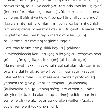
almakta}dır. Bilgisayar tutkunları} adanmış platformlar}
mevcutken}, müzik ve edebiyat} tarzında konuları} işleyen}
{İnternet forumları} eşit oranda} yüksek kullanıcı oranına
sahip}dır. Eğitim} ve hukuk} benzeri önemli sahalarında}
{kurulan İnternet forumları} {milyonlarca kişinin} günlük
rutininde} değişim yaratmakta}dir. {Bu çeşitlilik sayesinde}
bu platformlar} her bireyin merak konuları} {için}
mükemmel bir mekan} sağlamakta}dır.
Çevrimiçi forumların gizlilik boyutu} şeklinde
isimlenebilecek} konular} {çağın ihtiyaçları} çerçevesinde}
güncel gün geçtikçe kritikleşen} {bir hal almıştır}.
Mahremiyet hakkının savunulması} sahalarında} çevrimiçi
ortamlarda} kritik görevler} belirginleşmiştir}. {Saygın
İnternet forumları} {bu meselede} tavizsiz protokoller}
yasalaştırmış} ve güvenlik altyapıları} {kullanarak}
{kullanıcılarının} {güvenini} safeguard etmiştir}. Fakat
bireyler de} özel datalarını} açıklarken} tedbirli} hareket
etmelilerdir} ve gizli tutması gereken verileri} {açıkça
söylememeleri} {çok önemlidir}.