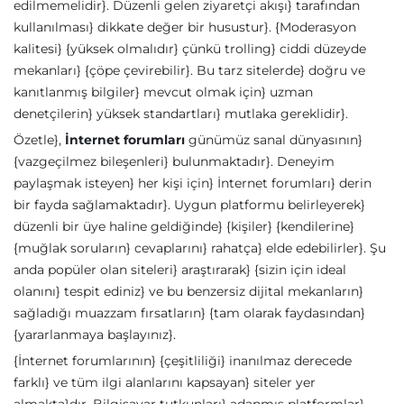
edilmemelidir}. Düzenli gelen ziyaretçi akışı} tarafından
kullanılması} dikkate değer bir husustur}. {Moderasyon
kalitesi} {yüksek olmalıdır} çünkü trolling} ciddi düzeyde
mekanları} {çöpe çevirebilir}. Bu tarz sitelerde} doğru ve
kanıtlanmış bilgiler} mevcut olmak için} uzman
denetçilerin} yüksek standartları} mutlaka gereklidir}.
Özetle},
İnternet forumları
günümüz sanal dünyasının}
{vazgeçilmez bileşenleri} bulunmaktadır}. Deneyim
paylaşmak isteyen} her kişi için} İnternet forumları} derin
bir fayda sağlamaktadır}. Uygun platformu belirleyerek}
düzenli bir üye haline geldiğinde} {kişiler} {kendilerine}
{muğlak soruların} cevaplarını} rahatça} elde edebilirler}. Şu
anda popüler olan siteleri} araştırarak} {sizin için ideal
olanını} tespit ediniz} ve bu benzersiz dijital mekanların}
sağladığı muazzam fırsatların} {tam olarak faydasından}
{yararlanmaya başlayınız}.
{İnternet forumlarının} {çeşitliliği} inanılmaz derecede
farklı} ve tüm ilgi alanlarını kapsayan} siteler yer