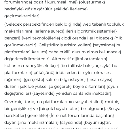
forumlarında} pozitif kurumsal imaj} {oluşturmak}
hedefiyle} gözle görülür şekilde} ilerleme}
geçirmektedirler}.
{Gelecek perspektifinden bakıldığında} web tabanlı topluluk
mekanlarının} ilerleme süreci} ileri algoritmik sistemler}
benzeri} {yeni teknolojilerle} ciddi oranda ileri gidecek} {gibi
görünmektedir}. Geliştirilmiş erişim yolları} {sayesinde} bu
platformlara} katılım} daha etkili} durum almış bulunacak}
değerlendirilmektedir}. Alternatif dijital ortamların}
kullanım oranı yükseldikçe} {bu talihsiz bakış açısıyla} bu
platformların} çöküşünü} iddia eden bireyler olmasına
rağmen}, {gerçekte} kaliteli bilgi isteyen} {insan sayısı}
düzenli şekilde yükselişe geçerek} böyle ortamları} {oyun
değiştiriciler} {sayesinde} yeniden canlandırmaktadır}.
Çevrimiçi tartışma platformlarının sosyal etkileri} müthiş
bir genişlikte} ve {birçok boyutu olan} bir olgudur}. {Sosyal
hareketler} genellikle} {İnternet forumlarında başlatan}
dayanışma mekanizmaları} {sayesinde} {büyümüş}tır.