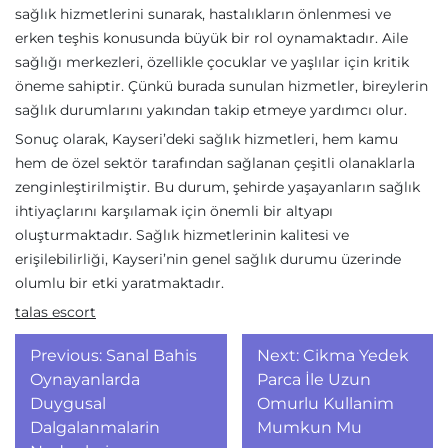
sağlık hizmetlerini sunarak, hastalıkların önlenmesi ve
erken teşhis konusunda büyük bir rol oynamaktadır. Aile
sağlığı merkezleri, özellikle çocuklar ve yaşlılar için kritik
öneme sahiptir. Çünkü burada sunulan hizmetler, bireylerin
sağlık durumlarını yakından takip etmeye yardımcı olur.
Sonuç olarak, Kayseri’deki sağlık hizmetleri, hem kamu
hem de özel sektör tarafından sağlanan çeşitli olanaklarla
zenginleştirilmiştir. Bu durum, şehirde yaşayanların sağlık
ihtiyaçlarını karşılamak için önemli bir altyapı
oluşturmaktadır. Sağlık hizmetlerinin kalitesi ve
erişilebilirliği, Kayseri’nin genel sağlık durumu üzerinde
olumlu bir etki yaratmaktadır.
talas escort
Yazı
Previous:
Sanal Bahis
Next:
Cikma Yedek
gezinmesi
Oynayanlarda
Parca İle Uzun
Duygusal
Omurlu Kullanim
Dalgalanmalarin
Mumkun Mu